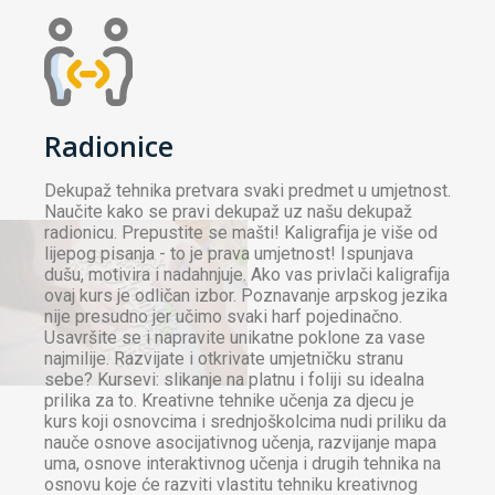
Radionice
Dekupaž tehnika pretvara svaki predmet u umjetnost.
Naučite kako se pravi dekupaž uz našu dekupaž
radionicu. Prepustite se mašti! Kaligrafija je više od
lijepog pisanja - to je prava umjetnost! Ispunjava
dušu, motivira i nadahnjuje. Ako vas privlači kaligrafija
ovaj kurs je odličan izbor. Poznavanje arpskog jezika
nije presudno jer učimo svaki harf pojedinačno.
Usavršite se i napravite unikatne poklone za vase
najmilije. Razvijate i otkrivate umjetničku stranu
sebe? Kursevi: slikanje na platnu i foliji su idealna
prilika za to. Kreativne tehnike učenja za djecu je
kurs koji osnovcima i srednjoškolcima nudi priliku da
nauče osnove asocijativnog učenja, razvijanje mapa
uma, osnove interaktivnog učenja i drugih tehnika na
osnovu koje će razviti vlastitu tehniku kreativnog