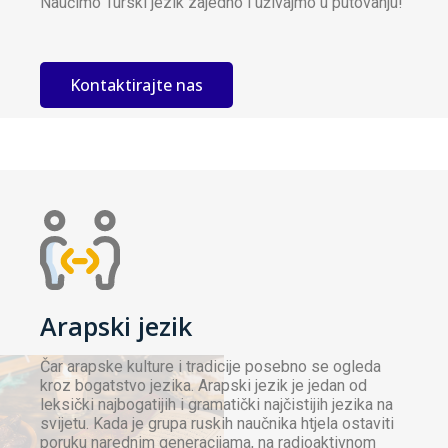
Naučimo Turski jezik zajedno i uživajmo u putovanju!
Kontaktirajte nas
Arapski jezik
Čar arapske kulture i tradicije posebno se ogleda
kroz bogatstvo jezika. Arapski jezik je jedan od
leksički najbogatijih i gramatički najčistijih jezika na
svijetu. Kada je grupa ruskih naučnika htjela ostaviti
poruku narednim generacijama, na radioaktivnom