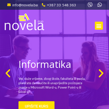
info@novela.ba
+387 33 548 363
Informatika
Već duže vrijeme, zbog škole, fakulteta ili posla,
planirate da naučite ili unaprijedite postojeće
znanje u Microsoft Word-u, Power Point-u ili
Excel-u?
UPIŠITE KURS