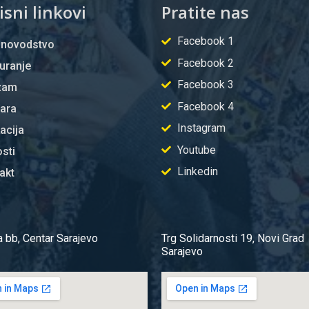
isni linkovi
Pratite nas
Facebook 1
unovodstvo
Facebook 2
uranje
Facebook 3
zam
Facebook 4
žara
Instagram
acija
Youtube
sti
Linkedin
akt
a bb, Centar Sarajevo
Trg Solidarnosti 19, Novi Grad
Sarajevo