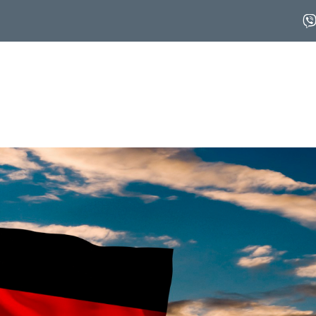
Računovodstvo
Osiguranje
Turizam
Knjiža