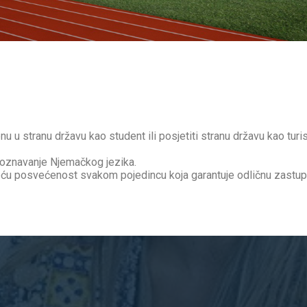
nu u stranu državu kao student ili posjetiti stranu državu kao turist
e poznavanje Njemačkog jezika.
 posvećenost svakom pojedincu koja garantuje odličnu zastuplje