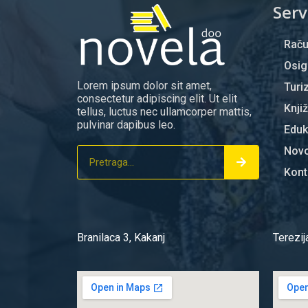
Serv
Rač
Osig
Lorem ipsum dolor sit amet,
Turi
consectetur adipiscing elit. Ut elit
Knji
tellus, luctus nec ullamcorper mattis,
pulvinar dapibus leo.
Eduk
Novo
Kont
Branilaca 3, Kakanj
Terezij