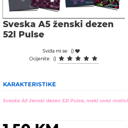
Sveska A5 ženski dezen
52l Pulse
Sviđa mi se:
()
Ocijenite:
()
KARAKTERISTIKE
Sveska A5 ženski dezen 52l Puls
e, meki uvez
motivi