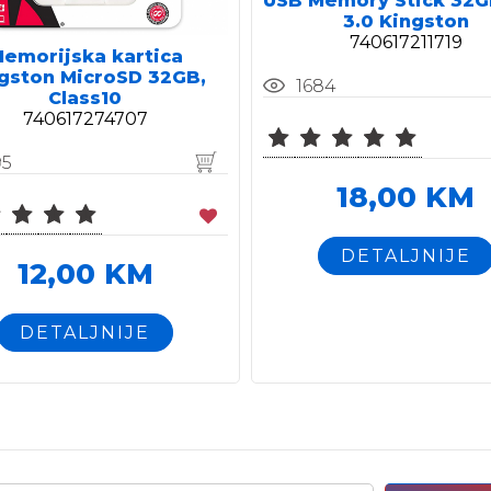
USB Memory Stick 32
3.0 Kingston
740617211719
emorijska kartica
gston MicroSD 32GB,
1684
Class10
740617274707
95
18,00 KM
DETALJNIJE
12,00 KM
DETALJNIJE