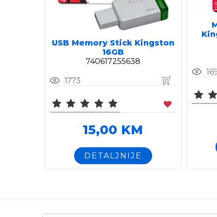
M
Kin
USB Memory Stick Kingston
16GB
740617255638
16
1773
15,00 KM
DETALJNIJE