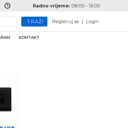
Radno vrijeme:
08:00 - 16:00
TRAŽI
Registruj se
|
Login
GRAM
KONTAKT