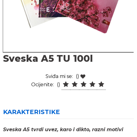
Sveska A5 TU 100l
Sviđa mi se:
()
Ocijenite:
()
KARAKTERISTIKE
Sveska A5 tvrdi uvez, karo i dikto, razni motivi 