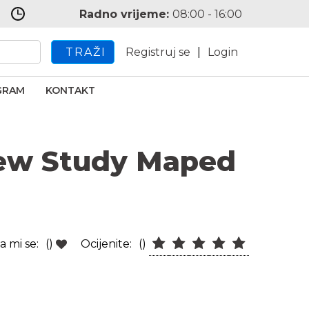
Radno vrijeme:
08:00 - 16:00
TRAŽI
Registruj se
|
Login
GRAM
KONTAKT
New Study Maped
a mi se:
()
Ocijenite:
()