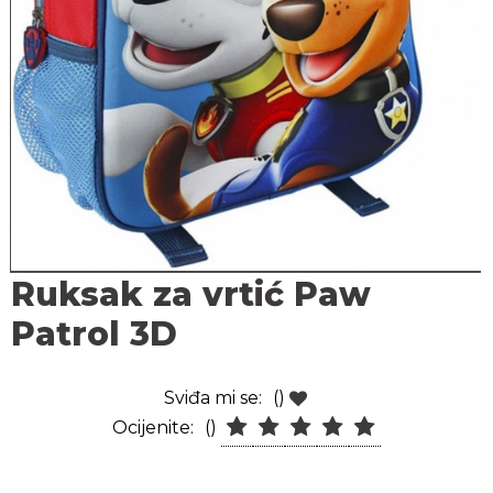
Ruksak za vrtić Paw
Patrol 3D
Sviđa mi se:
()
Ocijenite:
()