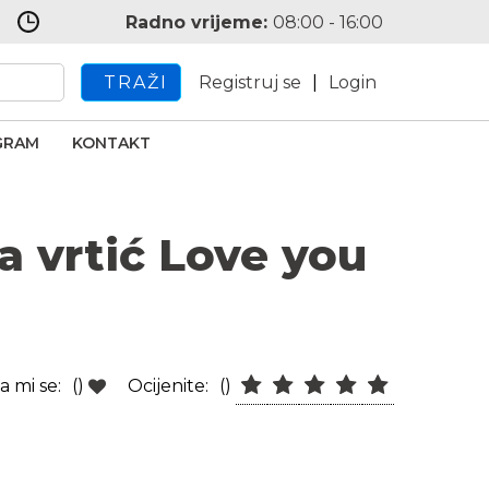
Radno vrijeme:
08:00 - 16:00
TRAŽI
Registruj se
|
Login
GRAM
KONTAKT
a vrtić Love you
a mi se:
()
Ocijenite:
()