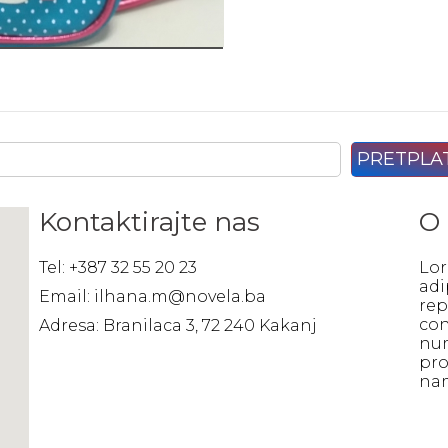
Kontaktirajte nas
O
Tel: +387 32 55 20 23
Lor
adi
Email: ilhana.m@novela.ba
rep
con
Adresa: Branilaca 3, 72 240 Kakanj
num
pro
na