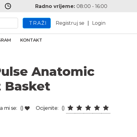
Radno vrijeme:
08:00 - 16:00
TRAŽI
Registruj se
|
Login
GRAM
KONTAKT
ulse Anatomic
t Basket
a mi se:
()
Ocijenite:
()