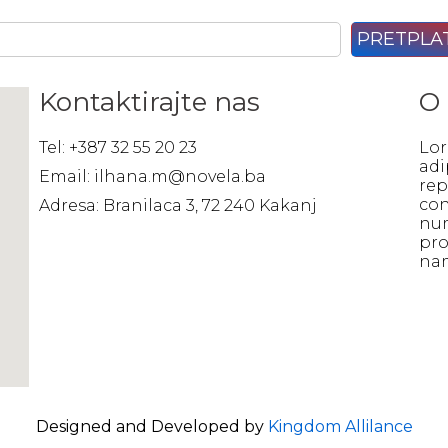
Kontaktirajte nas
O
Tel: +387 32 55 20 23
Lor
adi
Email: ilhana.m@novela.ba
rep
con
Adresa: Branilaca 3, 72 240 Kakanj
num
pro
na
Designed and Developed by
Kingdom Allilance