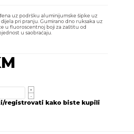
đena uz podršku aluminijumske šipke uz
dijela pri pranju. Gumirano dno ruksaka uz
ce u fluoroscentnoj boji za zaštitu od
jednost u saobraćaju.
KM
+
-
/registrovati kako biste kupili