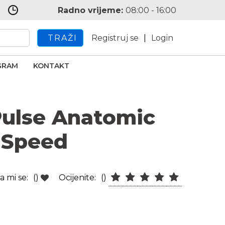
Radno vrijeme:
08:00 - 16:00
TRAŽI
Registruj se
|
Login
GRAM
KONTAKT
ulse Anatomic
r Speed
a mi se:
()
Ocijenite:
()