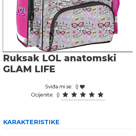
Ruksak LOL anatomski
GLAM LIFE
Sviđa mi se:
()
Ocijenite:
()
KARAKTERISTIKE