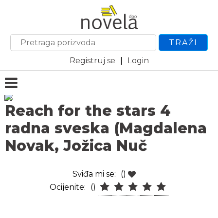
TRAŽI
Registruj se
|
Login
Reach for the stars 4
radna sveska (Magdalena
Novak, Jožica Nuč
Sviđa mi se:
()
Ocijenite:
()