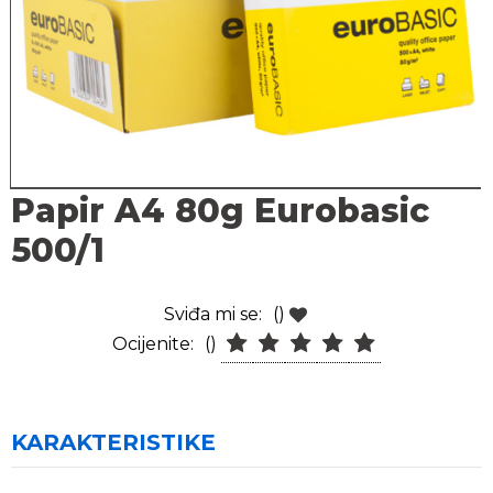
Papir A4 80g Eurobasic
500/1
Sviđa mi se:
()
Ocijenite:
()
KARAKTERISTIKE