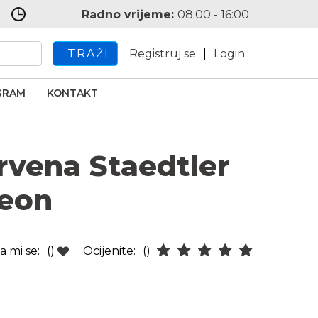
Radno vrijeme:
08:00 - 16:00
TRAŽI
Registruj se
|
Login
GRAM
KONTAKT
rvena Staedtler
eon
a mi se:
()
Ocijenite:
()