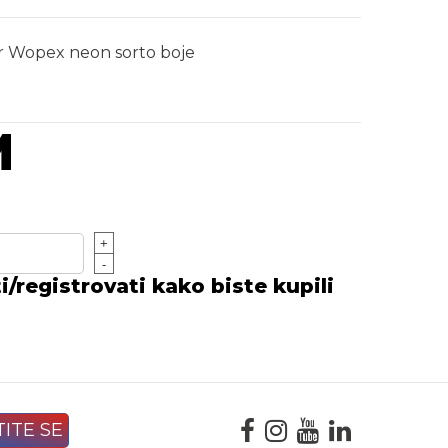
r Wopex neon sorto boje
M
+
-
/registrovati kako biste kupili