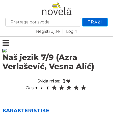
TRAŽI
Registruj se
|
Login
Naš jezik 7/9 (Azra
Verlašević, Vesna Alić)
Sviđa mi se:
()
Ocijenite:
()
KARAKTERISTIKE