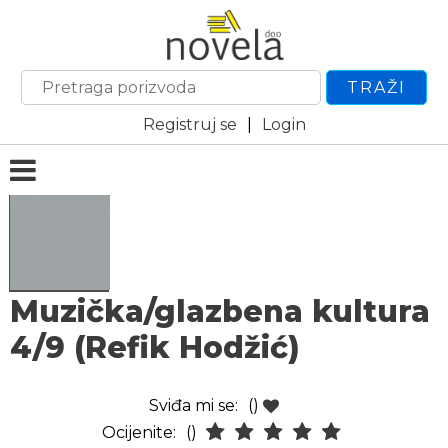
TRAŽI
Registruj se
|
Login
Muzička/glazbena kultura
4/9 (Refik Hodžić)
Sviđa mi se:
()
Ocijenite:
()