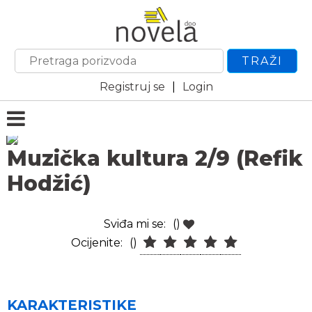
TRAŽI
Registruj se
|
Login
Muzička kultura 2/9 (Refik
Hodžić)
Sviđa mi se:
()
Ocijenite:
()
KARAKTERISTIKE