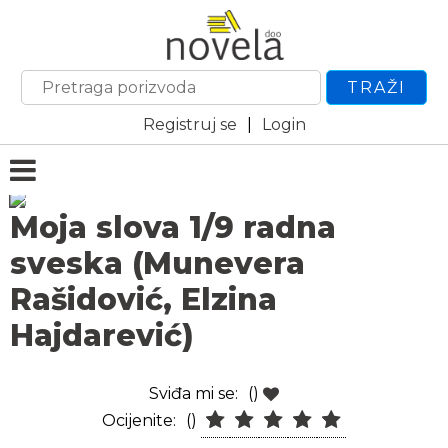
TRAŽI
Registruj se
|
Login
Moja slova 1/9 radna
sveska (Munevera
Rašidović, Elzina
Hajdarević)
Sviđa mi se:
()
Ocijenite:
()