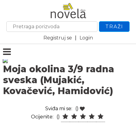
TRAŽI
Registruj se
|
Login
Moja okolina 3/9 radna
sveska (Mujakić,
Kovačević, Hamidović)
Sviđa mi se:
()
Ocijenite:
()