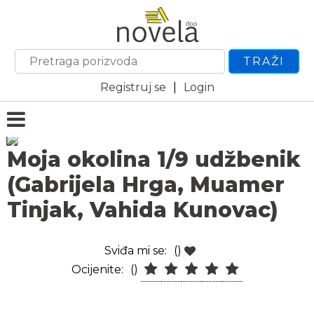
TRAŽI
Registruj se
|
Login
Moja okolina 1/9 udžbenik
(Gabrijela Hrga, Muamer
Tinjak, Vahida Kunovac)
Sviđa mi se:
()
Ocijenite:
()