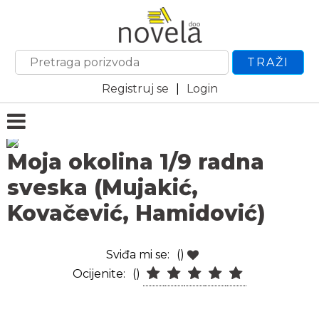
TRAŽI
Registruj se
|
Login
Moja okolina 1/9 radna
sveska (Mujakić,
Kovačević, Hamidović)
Sviđa mi se:
()
Ocijenite:
()