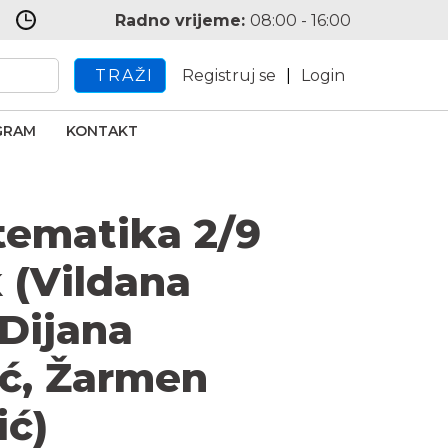
Radno vrijeme:
08:00 - 16:00
TRAŽI
Registruj se
|
Login
GRAM
KONTAKT
ematika 2/9
 (Vildana
 Dijana
ć, Žarmen
ć)