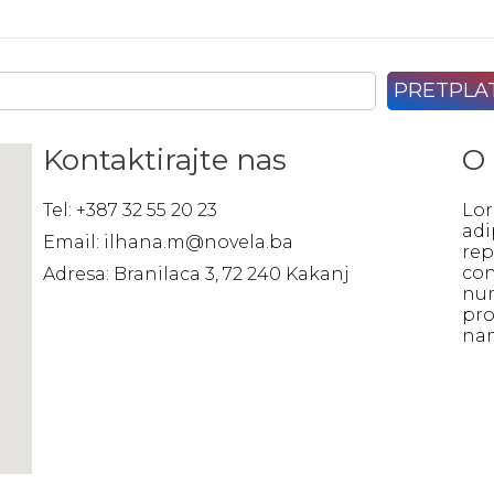
Kontaktirajte nas
O
Tel: +387 32 55 20 23
Lor
adi
Email: ilhana.m@novela.ba
rep
con
Adresa: Branilaca 3, 72 240 Kakanj
num
pro
na