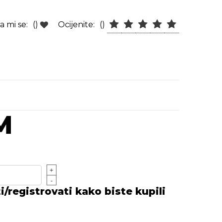
a mi se:
()
Ocijenite:
()
M
+
-
/registrovati kako biste kupili