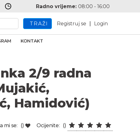
Radno vrijeme:
08:00 - 16:00
TRAŽI
Registruj se
|
Login
GRAM
KONTAKT
anka 2/9 radna
Mujakić,
ć, Hamidović)
a mi se:
()
Ocijenite:
()