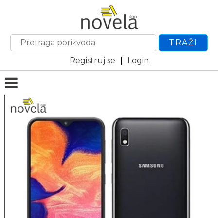
TRAŽI
Registruj se
|
Login