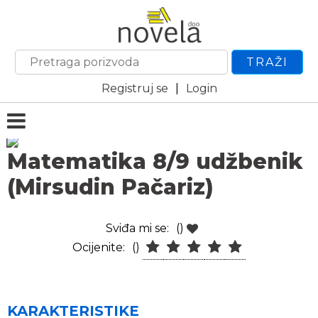
TRAŽI
Registruj se
|
Login
Matematika 8/9 udžbenik
(Mirsudin Pačariz)
Sviđa mi se:
()
Ocijenite:
()
KARAKTERISTIKE