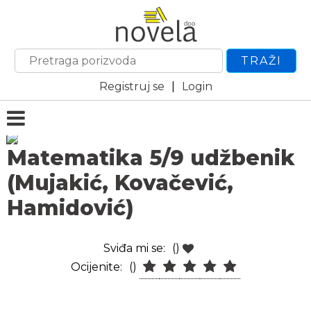
TRAŽI
Registruj se
|
Login
Matematika 5/9 udžbenik
(Mujakić, Kovačević,
Hamidović)
Sviđa mi se:
()
Ocijenite:
()