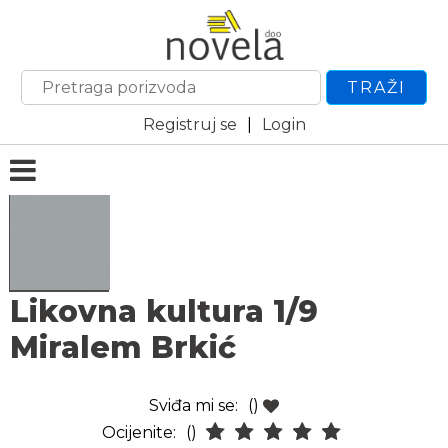
TRAŽI
Registruj se
|
Login
Likovna kultura 1/9
Miralem Brkić
Sviđa mi se:
()
Ocijenite:
()