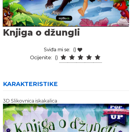
Knjiga o džungli
Sviđa mi se:
()
Ocijenite:
()
KARAKTERISTIKE
3D Slikovnica iskakalica