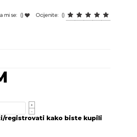
a mi se:
()
Ocijenite:
()
M
+
-
/registrovati kako biste kupili