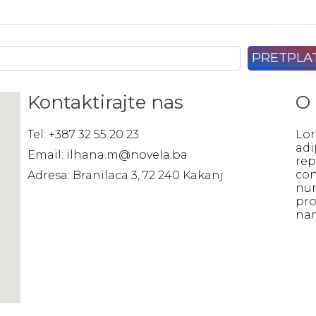
Kontaktirajte nas
O
Tel: +387 32 55 20 23
Lor
adi
Email: ilhana.m@novela.ba
rep
con
Adresa: Branilaca 3, 72 240 Kakanj
num
pro
na