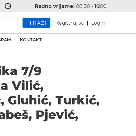
Radno vrijeme:
08:00 - 16:00
TRAŽI
Registruj se
|
Login
GRAM
KONTAKT
ika 7/9
a Vilić,
, Gluhić, Turkić,
abeš, Pjević,