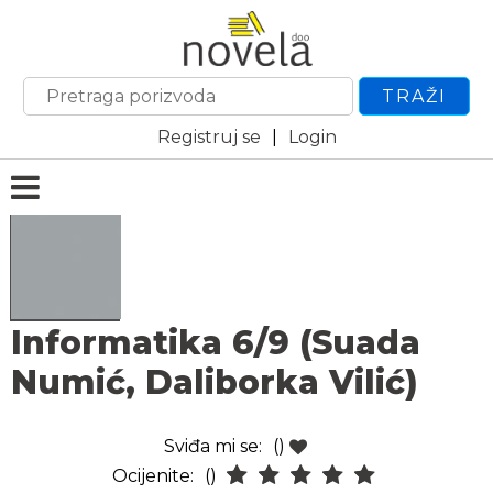
TRAŽI
Registruj se
|
Login
Informatika 6/9 (Suada
Numić, Daliborka Vilić)
Sviđa mi se:
()
Ocijenite:
()