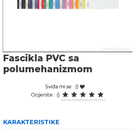
Fascikla PVC sa
polumehanizmom
Sviđa mi se:
()
Ocijenite:
()
KARAKTERISTIKE