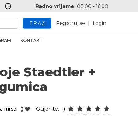
Radno vrijeme:
08:00 - 16:00
TRAŽI
Registruj se
|
Login
GRAM
KONTAKT
oje Staedtler +
 gumica
a mi se:
()
Ocijenite:
()