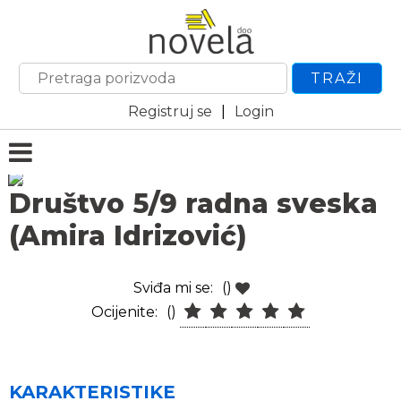
TRAŽI
Registruj se
|
Login
Društvo 5/9 radna sveska
(Amira Idrizović)
Sviđa mi se:
()
Ocijenite:
()
KARAKTERISTIKE