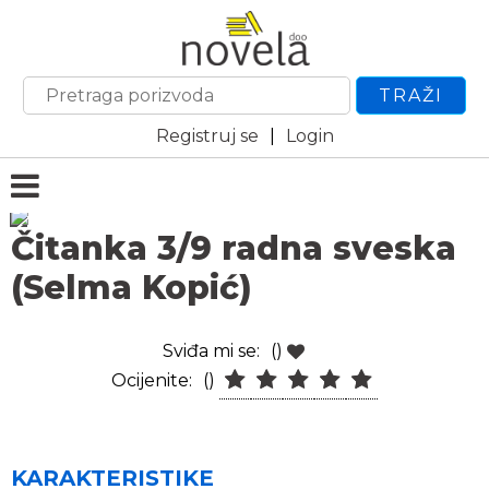
TRAŽI
Registruj se
|
Login
Čitanka 3/9 radna sveska
(Selma Kopić)
Sviđa mi se:
()
Ocijenite:
()
KARAKTERISTIKE