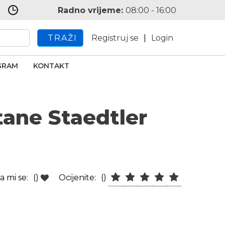
Radno vrijeme:
08:00 - 16:00
TRAŽI
Registruj se
|
Login
GRAM
KONTAKT
tane Staedtler
a mi se:
()
Ocijenite:
()