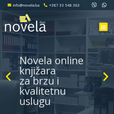
info@novela.ba
+387 33 548 363
Novela online
knjižara
za brzu i
kvalitetnu
uslugu
Cijeneći vaše poslovne obaveze i vrijeme,
obezbijedili smo nabavku kancelarijskog i školskog
materijala putem našeg webshopa.