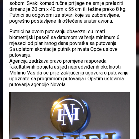
sobom. Svaki komad ručne prtljage ne smije prelaziti
dimenzije 20 cm x 40 cm x 55 cm ili težine preko 8 kg.
Putnici su odgovorni za stvari koje su zaboravljene,
pogrešno postavljene ili oštećene unutar aviona.
Putnici na ovom putovanju obavezni su imati
biometrijski pasoš sa datumom važenja minimum 6
mjeseci od planiranog dana povratka sa putovanja.
Sa uplatom akontacije putnik prihvata Opće uslove
putovanja.
Agencija zadržava pravo promjene rasporeda
fakultativnih posjeta usljed nepredviđenih okolnosti.
Molimo Vas da se prije zaključenja ugovora o putovanju
upoznate sa programom putovanja i Opštim uslovima
putovanja agencije Novela.