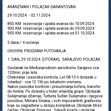
ARANŽMAN I POLAZAK GARANTOVAN
29.10.2024. - 02.11.2024.
850 KM rezervacija i uplata avansa do 10.09.2024
900 KM rezervacije i uplata avansa do 29.09.2024
950 KM rezervacije i uplata avansa od 01.10.2024
5 dana / 4 noćenja
OKVIRNI PROGRAM PUTOVANJA
1. DAN, 29.10.2024. (UTORAK), SARAJEVO POLAZAK
Sastanak na Međunarodnom aerodromu Sarajevo cca
120min. prije leta.
Chekiranje i pasoška kontrola, Let 08:15 h dolazak u
Istanbul - cca 12:15h po lokalnom vremenu.
Nakon pasoške kontrole i preuzimanja kofera, transfer
do hotela. Po dolasku u hotel smještaj grupe. Obilazak
Sulejmanije džamije, Turbeta Sultan Sulejmana i njegove
porodice, Mimara Sinana, i svih impozantnih građevina
koje su sagrađene u sklopu kompleksa. Obilazak Misir
čaršije. Obilazak Eminona , Sirkeđi kvarta i obilazak