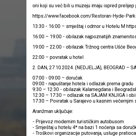
oni koji su već bili u muzeju imaju ispred prelij
https://www.facebook.com/Restoran-Hyde-Park-Be
13:30 - 16:00 – smještaj i odmor u Hotelu M ht
16:00 – 19:00 - obilazak najpoznatijih znamenitos
19:00 – 22:00 - obilazak Tržnog centra Ušće Beo
22:00 – povratak u hotel
2. DAN, 27.10.2024. (NEDJELJA), BEOGRAD – 
07:00 - 09:00 – doručak
09:00 - napuštanje hotela i odlazak prema gradu
9:30 – 12:30 - obilazak Kalamegdana i Beograds
12:30 – 17:30 – odlazak na SAJAM KNJIGA i obil
17:30 – Povratak u Sarajevo u kasnim večernjim 
Aranžman uključuje:
- Prijevoz modernim turističkim autobusom
- Smještaj u hotelu 4* na bazi 1 noćenja sa dor
- Troškovi organizacije putovanja, usluge pratioc