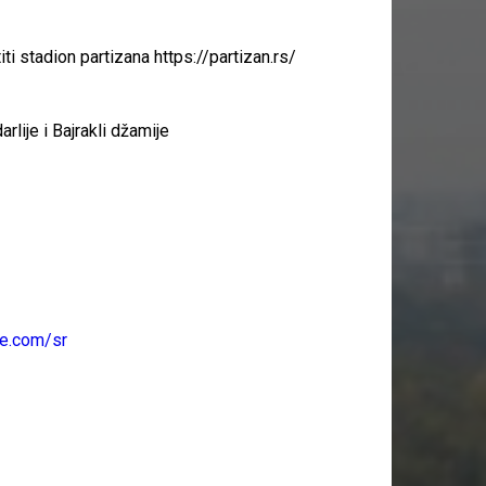
stadion partizana https://partizan.rs/
lije i Bajrakli džamije
de.com/sr