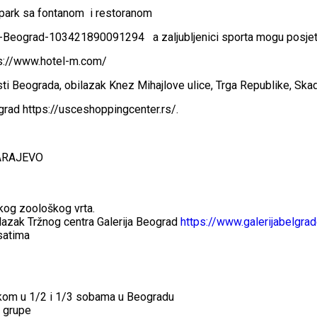
ep park sa fontanom i restoranom
ograd-103421890091294 a zaljubljenici sporta mogu posjetiti 
tps://www.hotel-m.com/
ti Beograda, obilazak Knez Mihajlove ulice, Trga Republike, Skadar
grad https://usceshoppingcenter.rs/.
SARAJEVO
kog zoološkog vrta.
azak Tržnog centra Galerija Beograd
https://www.galerijabelgra
satima
učkom u 1/2 i 1/3 sobama u Beogradu
a grupe