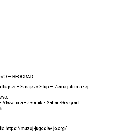
AJEVO – BEOGRAD
odlugovi – Sarajevo Stup – Zemaljski muzej
evo.
- Vlasenica - Zvornik - Šabac-Beograd.
a.
ije https://muzej-jugoslavije.org/